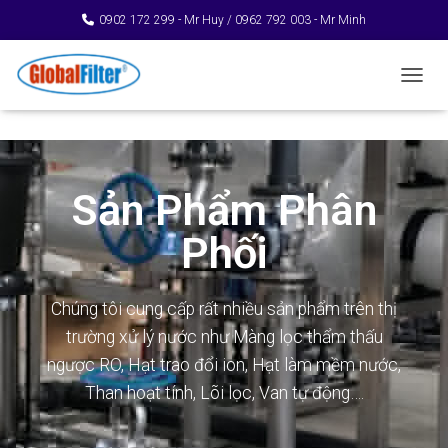
0902 172 299 - Mr Huy / 0962 792 003 - Mr Minh
TOGGL
Sản Phẩm Phân
Phối
Chúng tôi cung cấp rất nhiều sản phẩm trên thị
trường xử lý nước như Màng lọc thẩm thấu
ngược RO, Hạt trao đổi ion, Hạt làm mềm nước,
Than hoạt tính, Lõi lọc, Van tự động….