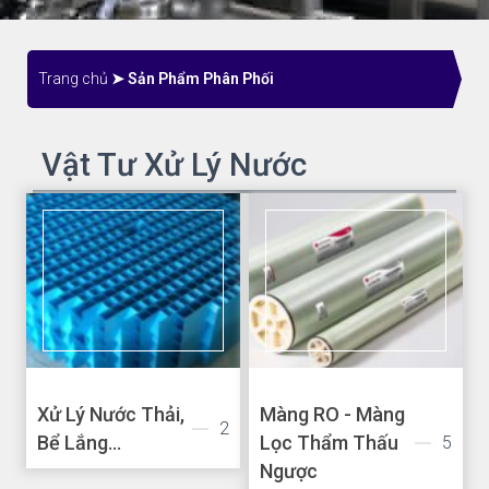
Trang chủ
➤ Sản Phẩm Phân Phối
Vật Tư Xử Lý Nước
Xử Lý Nước Thải,
Màng RO - Màng
2
Bể Lắng...
Lọc Thẩm Thấu
5
Ngược