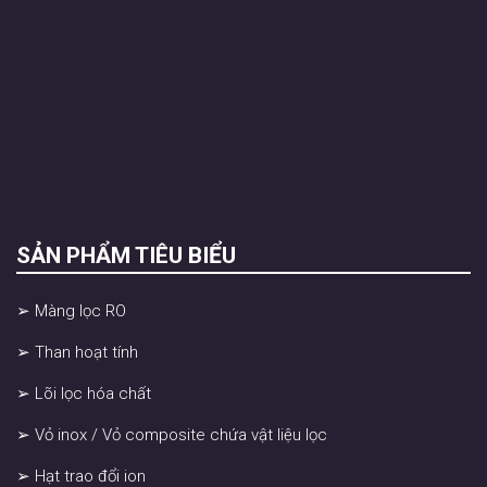
SẢN PHẨM TIÊU BIỂU
➢ Màng lọc RO
➢ Than hoạt tính
➢ Lõi lọc hóa chất
➢ Vỏ inox / Vỏ composite chứa vật liệu lọc
➢ Hạt trao đổi ion