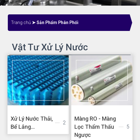
Trang chủ
➤ Sản Phẩm Phân Phối
Vật Tư Xử Lý Nước
Xử Lý Nước Thải,
Màng RO - Màng
2
Bể Lắng...
Lọc Thẩm Thấu
5
Ngược