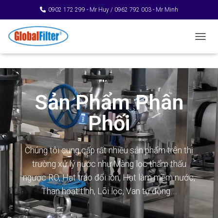
0902 172 299 - Mr Huy / 0962 792 003 - Mr Minh
TOGGL
Sản Phẩm Phân
Phối
Chúng tôi cung cấp rất nhiều sản phẩm trên thị
trường xử lý nước như Màng lọc thẩm thấu
ngược RO, Hạt trao đổi ion, Hạt làm mềm nước,
Than hoạt tính, Lõi lọc, Van tự động….