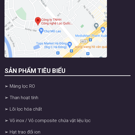
SẢN PHẨM TIÊU BIỂU
➢ Màng lọc RO
➢ Than hoạt tính
➢ Lõi lọc hóa chất
➢ Vỏ inox / Vỏ composite chứa vật liệu lọc
➢ Hạt trao đổi ion