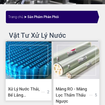
Trang chủ
➤ Sản Phẩm Phân Phối
Vật Tư Xử Lý Nước
Xử Lý Nước Thải,
Màng RO - Màng
2
Bể Lắng...
Lọc Thẩm Thấu
5
Ngược