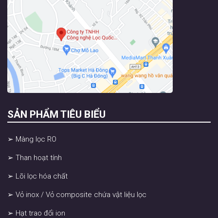
SẢN PHẨM TIÊU BIỂU
➢ Màng lọc RO
➢ Than hoạt tính
➢ Lõi lọc hóa chất
➢ Vỏ inox / Vỏ composite chứa vật liệu lọc
➢ Hạt trao đổi ion