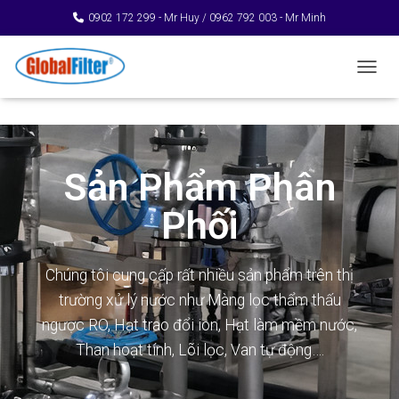
0902 172 299 - Mr Huy / 0962 792 003 - Mr Minh
TOGGL
Sản Phẩm Phân
Phối
Chúng tôi cung cấp rất nhiều sản phẩm trên thị
trường xử lý nước như Màng lọc thẩm thấu
ngược RO, Hạt trao đổi ion, Hạt làm mềm nước,
Than hoạt tính, Lõi lọc, Van tự động….