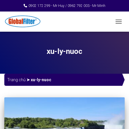
0902 172 299 - Mr Huy / 0962 792 003 - Mr Minh
TOGGL
xu-ly-nuoc
Trang chủ
➤
xu-ly-nuoc