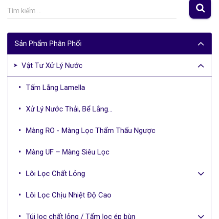
S
Tìm kiếm …
e
a
r
Sản Phẩm Phân Phối
c
h
Vật Tư Xử Lý Nước
f
o
Tấm Lắng Lamella
r
:
Xử Lý Nước Thải, Bể Lắng...
Màng RO - Màng Lọc Thẩm Thấu Ngược
Màng UF – Màng Siêu Lọc
Lõi Lọc Chất Lỏng
Lõi Lọc Chịu Nhiệt Độ Cao
Túi lọc chất lỏng / Tấm lọc ép bùn