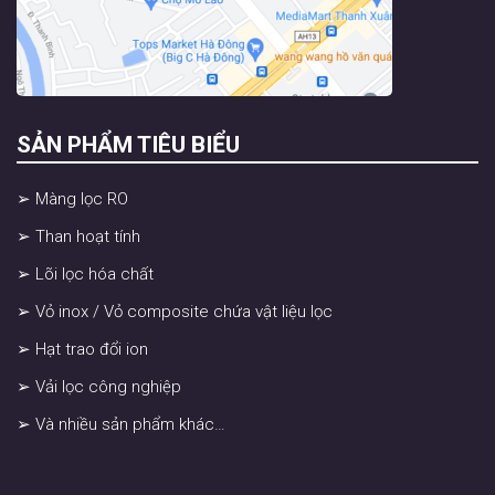
SẢN PHẨM TIÊU BIỂU
➢ Màng lọc RO
➢ Than hoạt tính
➢ Lõi lọc hóa chất
➢ Vỏ inox / Vỏ composite chứa vật liệu lọc
➢ Hạt trao đổi ion
➢ Vải lọc công nghiệp
➢ Và nhiều sản phẩm khác…