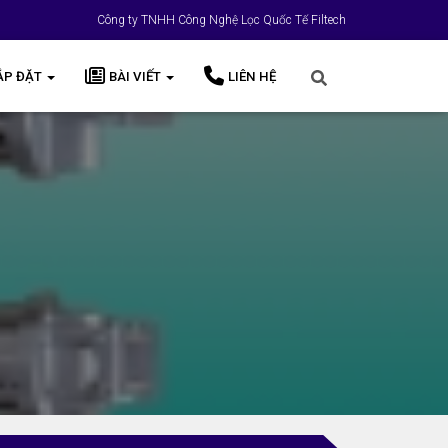
Công ty TNHH Công Nghệ Lọc Quốc Tế Filtech
ẮP ĐẶT
BÀI VIẾT
LIÊN HỆ