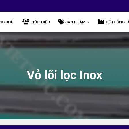
NG CHỦ
GIỚI THIỆU
SẢN PHẨM
HỆ THỐNG L
Vỏ lõi lọc Inox