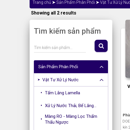
Trang chủ
➤
Sản Phẩm Phân Phối
➤
Vật Tư Xử Lý Nư
Showing all 2 results
Tìm kiếm sản phẩm
S
Tìm kiếm sản phẩm…
e
a
r
Sản Phẩm Phân Phối
c
h
Vật Tư Xử Lý Nước
f
V
o
Tấm Lắng Lamella
r
:
Xử Lý Nước Thải, Bể Lắng...
Phù 
Màng RO - Màng Lọc Thẩm
DOE 
Thấu Ngược
kín 