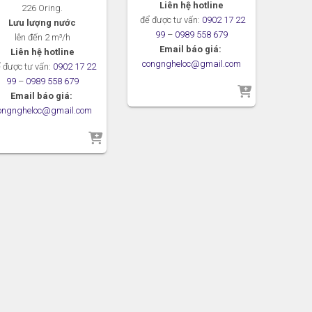
Liên hệ hotline
226 Oring.
để được tư vấn:
0902 17 22
Lưu lượng nước
99
–
0989 558 679
lên đến 2
m³/h
Email báo giá:
Liên hệ hotline
congngheloc@gmail.com
 được tư vấn:
0902 17 22
99
–
0989 558 679
Email báo giá:
ongngheloc@gmail.com