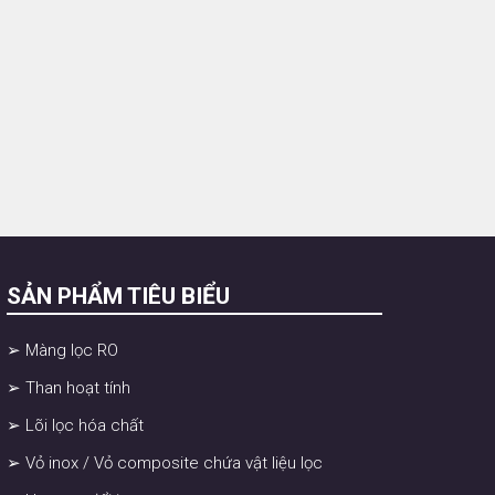
SẢN PHẨM TIÊU BIỂU
➢ Màng lọc RO
➢ Than hoạt tính
➢ Lõi lọc hóa chất
➢ Vỏ inox / Vỏ composite chứa vật liệu lọc