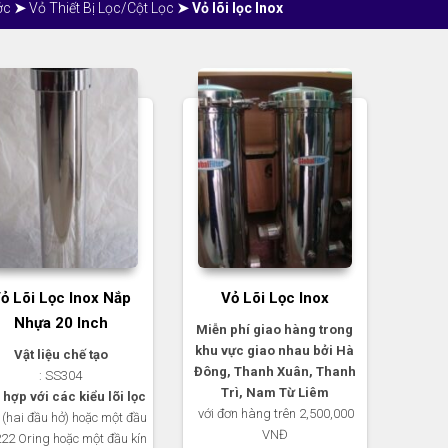
ớc
➤
Vỏ Thiết Bị Lọc/Cột Lọc
➤ Vỏ lõi lọc Inox
ỏ Lõi Lọc Inox Nắp
Vỏ Lõi Lọc Inox
Nhựa 20 Inch
Miễn phí giao hàng trong
khu vực giao nhau bởi Hà
Vật liệu chế tạo
Đông, Thanh Xuân, Thanh
: SS304
Trì, Nam Từ Liêm
hợp với các kiểu lõi lọc
với đơn hàng trên 2,500,000
(hai đầu hở) hoặc một đầu
VNĐ
222 Oring hoặc một đầu kín