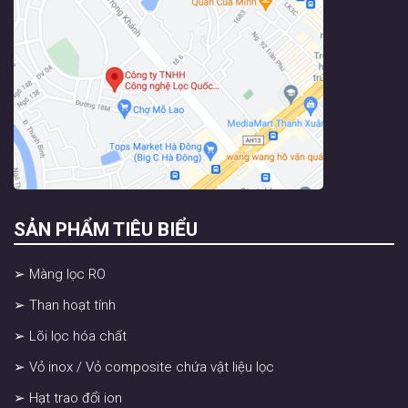
SẢN PHẨM TIÊU BIỂU
➢ Màng lọc RO
➢ Than hoạt tính
➢ Lõi lọc hóa chất
➢ Vỏ inox / Vỏ composite chứa vật liệu lọc
➢ Hạt trao đổi ion