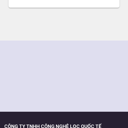
CÔNG TY TNHH CÔNG NGHỆ LỌC QUỐC TẾ