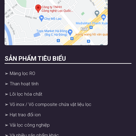
SẢN PHẨM TIÊU BIỂU
➢ Màng lọc RO
➢ Than hoạt tính
➢ Lõi lọc hóa chất
➢ Vỏ inox / Vỏ composite chứa vật liệu lọc
➢ Hạt trao đổi ion
➢ Vải lọc công nghiệp
➢ Và nhiều sản phẩm khác…