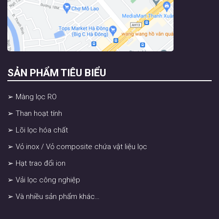
SẢN PHẨM TIÊU BIỂU
➢ Màng lọc RO
➢ Than hoạt tính
➢ Lõi lọc hóa chất
➢ Vỏ inox / Vỏ composite chứa vật liệu lọc
➢ Hạt trao đổi ion
➢ Vải lọc công nghiệp
➢ Và nhiều sản phẩm khác…