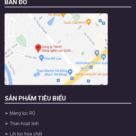
BẢN ĐỒ
SẢN PHẨM TIÊU BIỂU
➢ Màng lọc RO
➢ Than hoạt tính
➢ Lõi lọc hóa chất