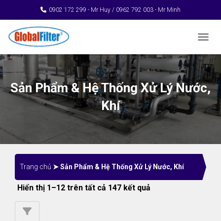
0902 172 299 - Mr Huy / 0962 792 003 - Mr Minh
TOGGL
Sản Phẩm & Hệ Thống Xử Lý Nước,
Khí
Trang chủ
➤ Sản Phẩm & Hệ Thống Xử Lý Nước, Khí
Hiển thị 1–12 trên tất cả 147 kết quả