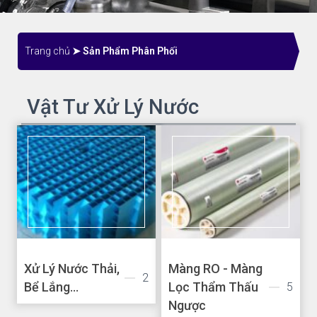
Trang chủ
➤ Sản Phẩm Phân Phối
Vật Tư Xử Lý Nước
Xử Lý Nước Thải,
Màng RO - Màng
2
Bể Lắng...
Lọc Thẩm Thấu
5
Ngược