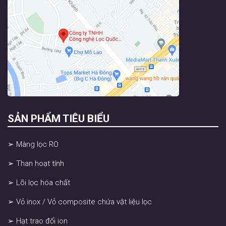
SẢN PHẨM TIÊU BIỂU
➢ Màng lọc RO
➢ Than hoạt tính
➢ Lõi lọc hóa chất
➢ Vỏ inox / Vỏ composite chứa vật liệu lọc
➢ Hạt trao đổi ion