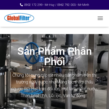
0902 172 299 - Mr Huy / 0962 792 003 - Mr Minh
TOGGL
Sản Phẩm Phân
Phối
Chúng tôi cung cấp rất nhiều sản phẩm trên thị
trường xử lý nước như Màng lọc thẩm thấu
ngược RO, Hạt trao đổi ion, Hạt làm mềm nước,
Than hoạt tính, Lõi lọc, Van tự động….