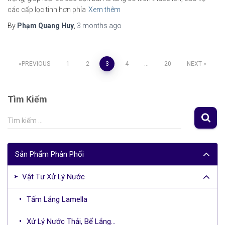
các cấp lọc tinh hơn phía
Xem thêm
By
Phạm Quang Huy
,
3 months
ago
Posts
PREVIOUS
1
2
3
4
…
20
NEXT
pagination
Tìm Kiếm
S
Tìm kiếm …
e
a
r
Sản Phẩm Phân Phối
c
h
Vật Tư Xử Lý Nước
f
o
Tấm Lắng Lamella
r
:
Xử Lý Nước Thải, Bể Lắng...