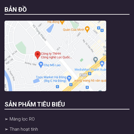
BẢN ĐỒ
SẢN PHẨM TIÊU BIỂU
➢ Màng lọc RO
➢ Than hoạt tính