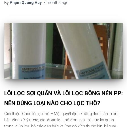
By
Phạm Quang Huy
,
3 months
ago
LÕI LỌC SỢI QUẤN VÀ LÕI LỌC BÔNG NÉN PP:
NÊN DÙNG LOẠI NÀO CHO LỌC THÔ?
Giới thiệu: Chọn lõi lọc thô – Một quyết định không đơn giản Trong
hệ thống xử lý nước, giai đoạn lọc thô đóng vai trò cực kỳ quan
trọng, giúp loại bỏ các cặn bẩn lơ lửng có kích thước lớn, bảo vệ