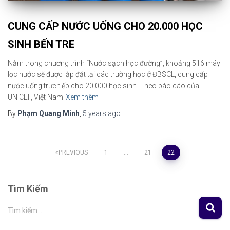
CUNG CẤP NƯỚC UỐNG CHO 20.000 HỌC
SINH BẾN TRE
Nằm trong chương trình “Nước sạch học đường”, khoảng 516 máy
lọc nước sẽ được lắp đặt tại các trường học ở ĐBSCL, cung cấp
nước uống trực tiếp cho 20.000 học sinh. Theo báo cáo của
UNICEF, Việt Nam
Xem thêm
By
Phạm Quang Minh
,
5 years
ago
Posts
PREVIOUS
1
…
21
22
pagination
Tìm Kiếm
S
Tìm kiếm …
e
a