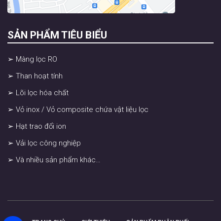
SẢN PHẨM TIÊU BIỂU
➢ Màng lọc RO
➢ Than hoạt tính
➢ Lõi lọc hóa chất
➢ Vỏ inox / Vỏ composite chứa vật liệu lọc
➢ Hạt trao đổi ion
➢ Vải lọc công nghiệp
➢ Và nhiều sản phẩm khác…