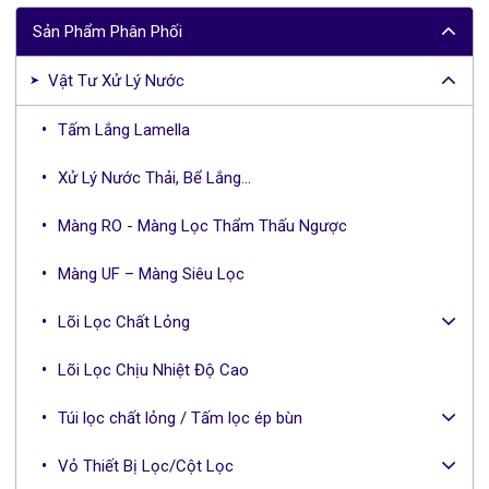
r
Sản Phẩm Phân Phối
c
h
Vật Tư Xử Lý Nước
f
o
Tấm Lắng Lamella
r
:
Xử Lý Nước Thải, Bể Lắng...
Màng RO - Màng Lọc Thẩm Thấu Ngược
Màng UF – Màng Siêu Lọc
Lõi Lọc Chất Lỏng
Lõi Lọc Chịu Nhiệt Độ Cao
Túi lọc chất lỏng / Tấm lọc ép bùn
Vỏ Thiết Bị Lọc/Cột Lọc