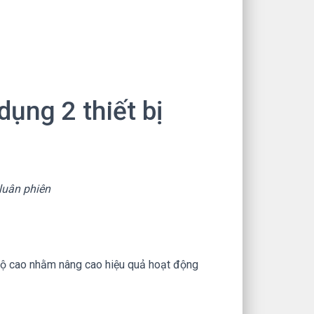
ụng 2 thiết bị
luân phiên
c độ cao nhằm nâng cao hiệu quả hoạt động