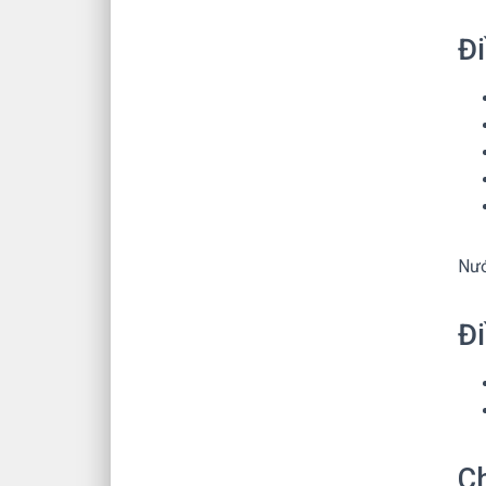
Đi
Nướ
Đi
C