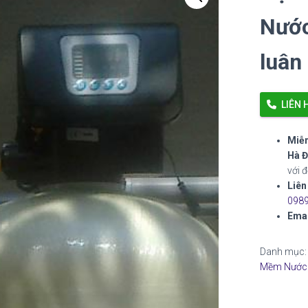
Nước
luân
LIÊN 
Miễn
Hà Đ
với 
Liên
0989
Emai
Danh mục
Mềm Nước