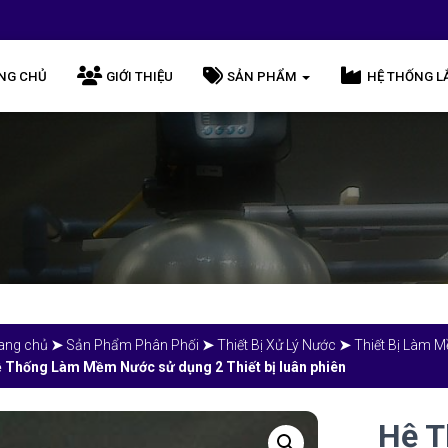
NG CHỦ
GIỚI THIỆU
SẢN PHẨM
HỆ THỐNG L
ang chủ
➤
Sản Phẩm Phân Phối
➤
Thiết Bị Xử Lý Nước
➤
Thiết Bị Làm 
 Thống Làm Mềm Nước sử dụng 2 Thiết bị luân phiên
Hệ 