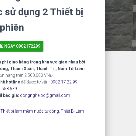
 sử dụng 2 Thiết bị
 phiên
HỆ NGAY 0902172299
 phí giao hàng trong khu vực giao nhau bởi
ông, Thanh Xuân, Thanh Trì, Nam Từ Liêm
đơn hàng trên 2,500,000 VNĐ
 hệ hotline
để được tư vấn:
0902 17 22 99
–
 558 679
l báo giá:
congngheloc@gmail.com
:
Thiết bị làm mềm nước tự động
,
Thiết Bị Làm