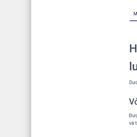
M
H
l
Dướ
Vỏ
Đượ
và t