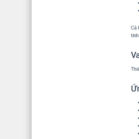
Cả 
tín
Va
Thi
Ứ