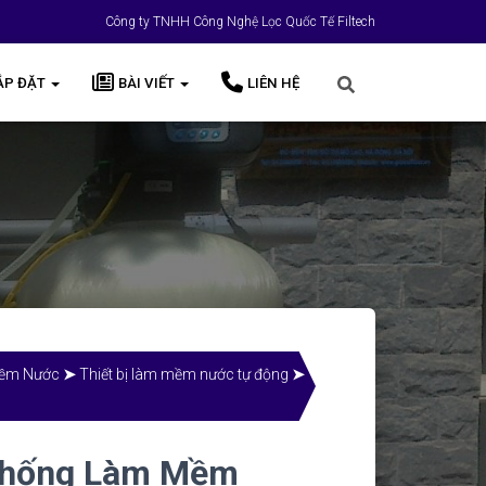
Công ty TNHH Công Nghệ Lọc Quốc Tế Filtech
ẮP ĐẶT
BÀI VIẾT
LIÊN HỆ
Mềm Nước
➤
Thiết bị làm mềm nước tự động
➤
Thống Làm Mềm