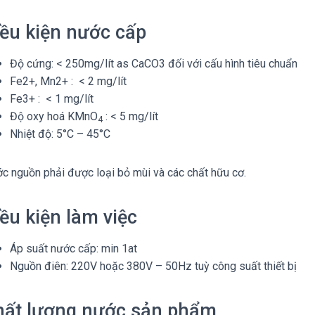
ều kiện nước cấp
Độ cứng: < 250mg/lít as CaCO3 đối với cấu hình tiêu chuẩn
Fe2+, Mn2+ : < 2 mg/lít
Fe3+ : < 1 mg/lít
Độ oxy hoá KMnO­­
: < 5 mg/lít
4
Nhiệt độ: 5°C – 45°C
c nguồn phải được loại bỏ mùi và các chất hữu cơ.
ều kiện làm việc
Áp suất nước cấp: min 1at
Nguồn điên: 220V hoặc 380V – 50Hz tuỳ công suất thiết bị
hất lượng nước sản phẩm