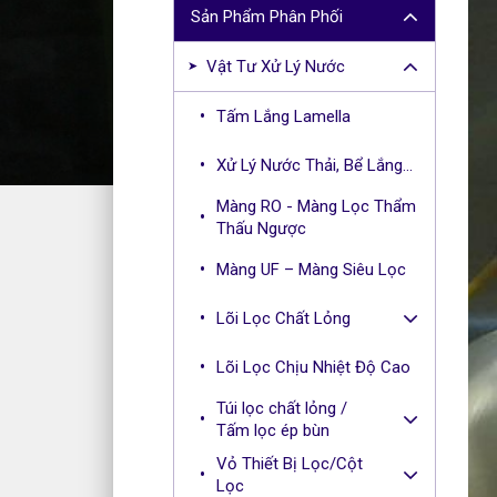
r
Sản Phẩm Phân Phối
c
h
Vật Tư Xử Lý Nước
f
o
Tấm Lắng Lamella
r
:
Xử Lý Nước Thải, Bể Lắng...
Màng RO - Màng Lọc Thẩm
Thấu Ngược
Màng UF – Màng Siêu Lọc
Lõi Lọc Chất Lỏng
Lõi Lọc Chịu Nhiệt Độ Cao
Túi lọc chất lỏng /
Tấm lọc ép bùn
Vỏ Thiết Bị Lọc/Cột
Lọc