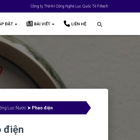
Công ty TNHH Công Nghệ Lọc Quốc Tế Filtech
ẮP ĐẶT
BÀI VIẾT
LIÊN HỆ
hống Lọc Nước
➤ Phao điện
 điện