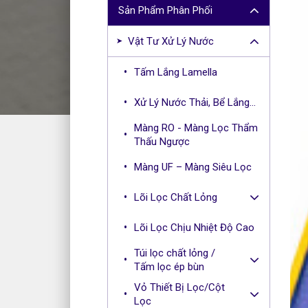
r
Sản Phẩm Phân Phối
c
h
Vật Tư Xử Lý Nước
f
o
Tấm Lắng Lamella
r
:
Xử Lý Nước Thải, Bể Lắng...
Màng RO - Màng Lọc Thẩm
Thấu Ngược
Màng UF – Màng Siêu Lọc
Lõi Lọc Chất Lỏng
Lõi Lọc Chịu Nhiệt Độ Cao
Túi lọc chất lỏng /
Tấm lọc ép bùn
Vỏ Thiết Bị Lọc/Cột
Lọc