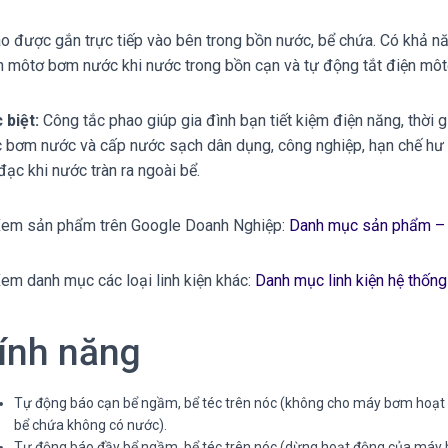
o được gắn trực tiếp vào bên trong bồn nước, bể chứa. Có khả n
n môtơ bơm nước khi nước trong bồn cạn và tự động tắt điện mô
 biệt:
Công tắc phao giúp gia đình bạn tiết kiệm điện năng, thời 
c bơm nước và cấp nước sạch dân dụng, công nghiệp, hạn chế hư
đạc khi nước tràn ra ngoài bể.
em sản phẩm trên Google Doanh Nghiệp:
Danh mục sản phẩm – 
em danh mục các loại linh kiện khác:
Danh mục linh kiện hệ thống
ính năng
Tự động báo cạn bể ngầm, bể téc trên nóc (không cho máy bơm hoạt 
bể chứa không có nước).
Tự động báo đầy bể ngầm, bể téc trên nóc (dừng hoạt động của máy