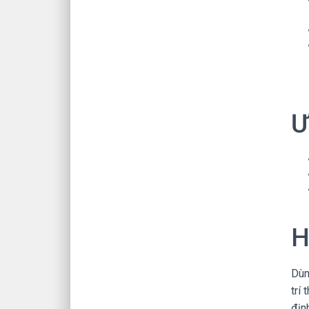
Ư
H
Dùn
trí
địn