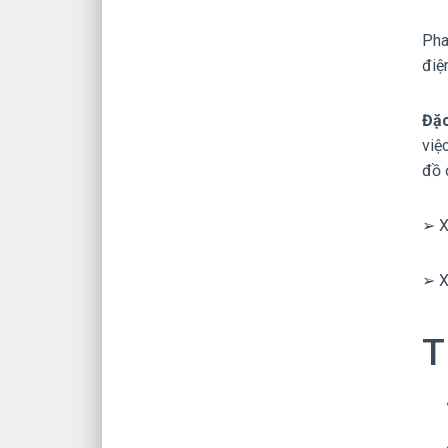
Pha
điệ
Đặc
việ
đồ 
➢ X
➢ X
T