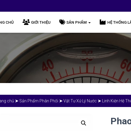
NG CHỦ
GIỚI THIỆU
SẢN PHẨM
HỆ THỐNG L
ang chủ
➤
Sản Phẩm Phân Phối
➤
Vật Tư Xử Lý Nước
➤
Linh Kiện Hệ T
Phao