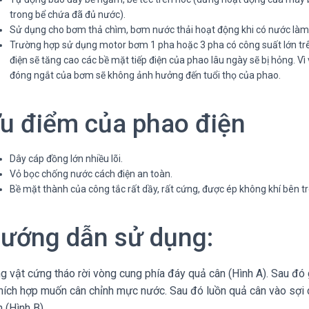
trong bể chứa đã đủ nước).
Sử dụng cho bơm thả chìm, bơm nước thải hoạt động khi có nước làm 
Trường hợp sử dụng motor bơm 1 pha hoặc 3 pha có công suất lớn trê
điện sẽ tăng cao các bề mặt tiếp điện của phao lâu ngày sẽ bị hỏng. Vì 
đóng ngắt của bơm sẽ không ảnh hưởng đến tuổi thọ của phao.
u điểm của phao điện
Dây cáp đồng lớn nhiều lõi.
Vỏ bọc chống nước cách điện an toàn.
Bề mặt thành của công tắc rất dầy, rất cứng, được ép không khí bên 
ướng dẫn sử dụng:
g vật cứng tháo rời vòng cung phía đáy quả cân (Hình A). Sau đó 
 thích hợp muốn cân chỉnh mực nước. Sau đó luồn quả cân vào sợi
h (Hình B)