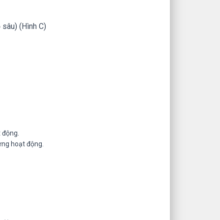
sâu) (Hình C)
t động.
ưng hoạt động.