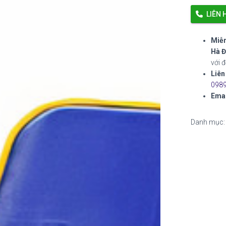
LIÊN 
Miễn
Hà Đ
với 
Liên
0989
Emai
Danh mục