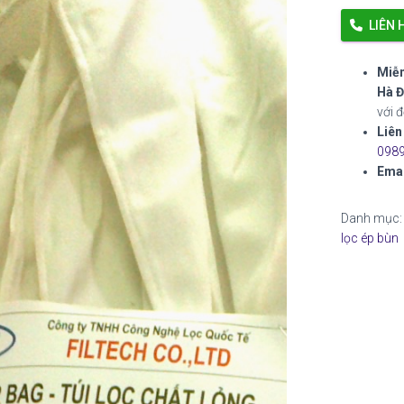
LIÊN 
Miễn
Hà Đ
với 
Liên
0989
Emai
Danh mục
lọc ép bùn