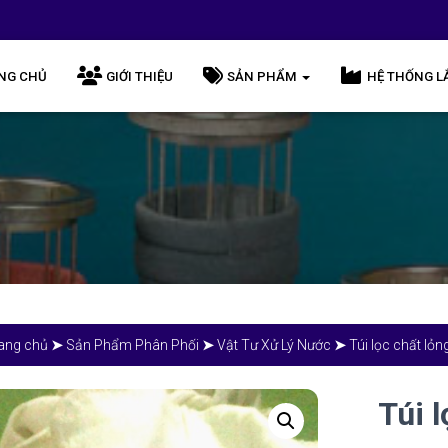
NG CHỦ
GIỚI THIỆU
SẢN PHẨM
HỆ THỐNG L
ang chủ
➤
Sản Phẩm Phân Phối
➤
Vật Tư Xử Lý Nước
➤
Túi lọc chất lỏ
Túi 