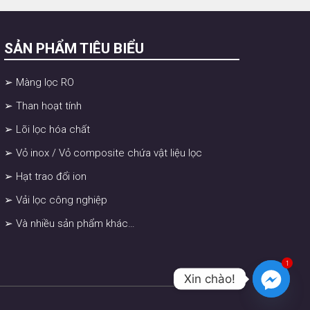
SẢN PHẨM TIÊU BIỂU
➢ Màng lọc RO
➢ Than hoạt tính
➢ Lõi lọc hóa chất
➢ Vỏ inox / Vỏ composite chứa vật liệu lọc
➢ Hạt trao đổi ion
➢ Vải lọc công nghiệp
➢ Và nhiều sản phẩm khác…
1
Xin chào!