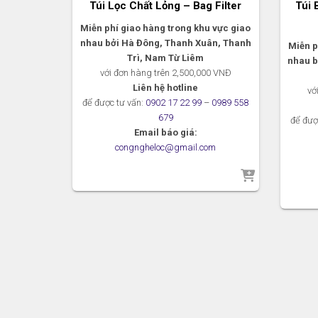
Túi Lọc Chất Lỏng – Bag Filter
Túi 
Miễn phí giao hàng trong khu vực giao
nhau bởi Hà Đông, Thanh Xuân, Thanh
Miễn p
Trì, Nam Từ Liêm
nhau b
với đơn hàng trên 2,500,000 VNĐ
Liên hệ hotline
vớ
để được tư vấn:
0902 17 22 99
–
0989 558
679
để đượ
Email báo giá:
congngheloc@gmail.com