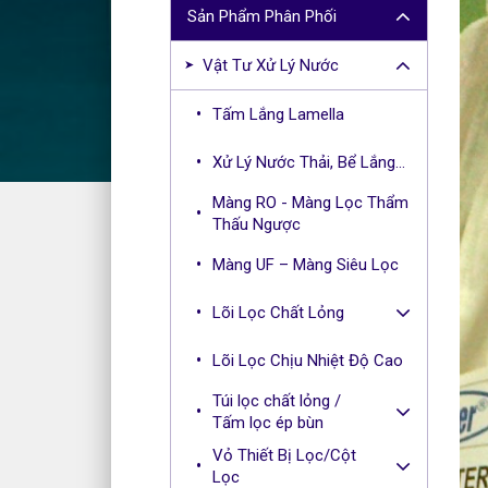
r
Sản Phẩm Phân Phối
c
h
Vật Tư Xử Lý Nước
f
o
Tấm Lắng Lamella
r
:
Xử Lý Nước Thải, Bể Lắng...
Màng RO - Màng Lọc Thẩm
Thấu Ngược
Màng UF – Màng Siêu Lọc
Lõi Lọc Chất Lỏng
Lõi Lọc Chịu Nhiệt Độ Cao
Túi lọc chất lỏng /
Tấm lọc ép bùn
Vỏ Thiết Bị Lọc/Cột
Lọc