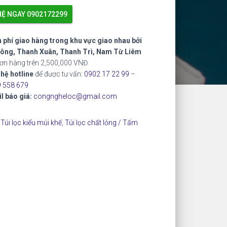
HỆ NGAY 0902172299
 phí giao hàng trong khu vực giao nhau bởi
ông, Thanh Xuân, Thanh Trì, Nam Từ Liêm
đơn hàng trên 2,500,000 VNĐ
 hệ hotline
để được tư vấn:
0902 17 22 99
–
 558 679
l báo giá:
congngheloc@gmail.com
:
Túi lọc kiểu múi khế
,
Túi lọc chất lỏng / Tấm