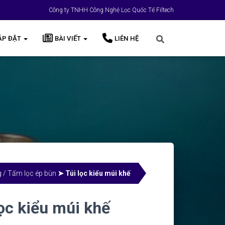
Công ty TNHH Công Nghệ Lọc Quốc Tế Filtech
ẮP ĐẶT
BÀI VIẾT
LIÊN HỆ
ng / Tấm lọc ép bùn
➤ Túi lọc kiểu múi khế
lọc kiểu múi khế