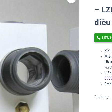
– LZ
điều
LIÊN 
Kiểu
Miễn
Hà Đ
với 
Liên
0989
Emai
Danh mục