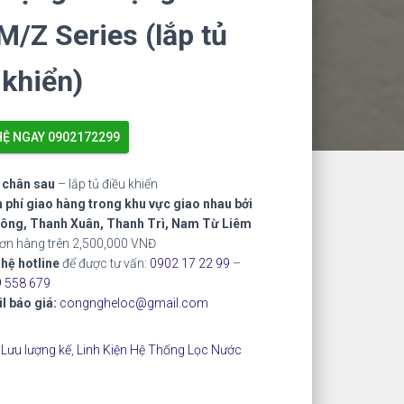
M/Z Series (lắp tủ
 khiển)
HỆ NGAY 0902172299
 chân sau
– lắp tủ điều khiển
 phí giao hàng trong khu vực giao nhau bởi
ông, Thanh Xuân, Thanh Trì, Nam Từ Liêm
đơn hàng trên 2,500,000 VNĐ
 hệ hotline
để được tư vấn:
0902 17 22 99
–
 558 679
l báo giá:
congngheloc@gmail.com
:
Lưu lượng kế
,
Linh Kiện Hệ Thống Lọc Nước