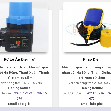
Rơ Le Áp Điện Tử
Phao Điện
hí giao hàng trong khu vực giao
Miễn phí giao hàng trong khu v
ởi Hà Đông, Thanh Xuân, Thanh
nhau bởi Hà Đông, Thanh Xuân
Trì, Nam Từ Liêm
Trì, Nam Từ Liêm
i đơn hàng trên 2,500,000 VNĐ
với đơn hàng trên 2,500,000 
Liên hệ hotline
Liên hệ hotline
c tư vấn:
0902 17 22 99
–
0989 558
để được tư vấn:
0902 17 22 99
–
0
679
679
Email báo giá:
Email báo giá:
congngheloc@gmail.com
congngheloc@gmail.com