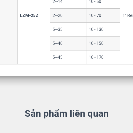
2~14
10~50
LZM-25Z
2~20
10~70
1″ Re
5~35
10~130
5~40
10~150
5~45
10~170
Sản phẩm liên quan