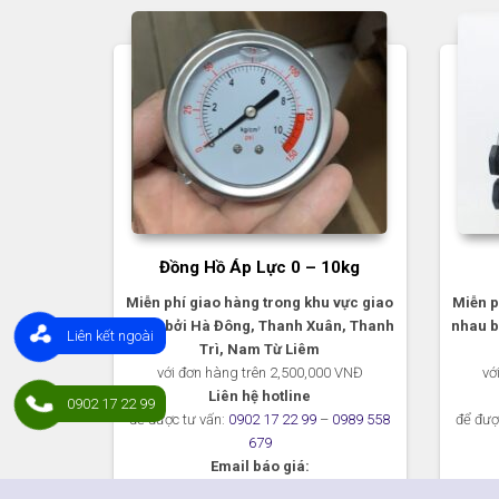
Đồng Hồ Áp Lực 0 – 10kg
Miễn phí giao hàng trong khu vực giao
Miễn p
nhau bởi Hà Đông, Thanh Xuân, Thanh
nhau b
Liên kết ngoài
Trì, Nam Từ Liêm
với đơn hàng trên 2,500,000 VNĐ
vớ
Liên hệ hotline
0902 17 22 99
để được tư vấn:
0902 17 22 99
–
0989 558
để đượ
679
Email báo giá:
congngheloc@gmail.com