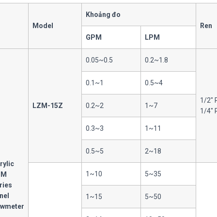
Khoảng đo
Model
Ren
GPM
LPM
0.05~0.5
0.2~1.8
0.1~1
0.5~4
1/2″ 
LZM-15Z
0.2~2
1~7
1/4″ 
0.3~3
1~11
0.5~5
2~18
rylic
1~10
5~35
ZM
ries
nel
1~15
5~50
owmeter