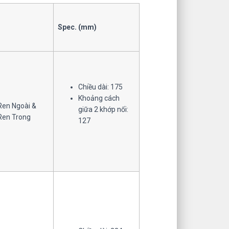
Spec. (mm)
Chiều dài: 175
Khoảng cách
Ren Ngoài &
giữa 2 khớp nối:
Ren Trong
127