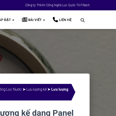
Công ty TNHH Công Nghệ Lọc Quốc Tế Filtech
ẮP ĐẶT
BÀI VIẾT
LIÊN HỆ
hống Lọc Nước
➤
Lưu lượng kế
➤ Lưu lượng
lượng kế dạng Panel