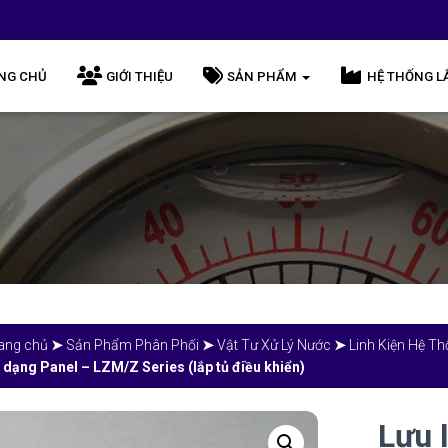
NG CHỦ
GIỚI THIỆU
SẢN PHẨM
HỆ THỐNG L
ang chủ
➤
Sản Phẩm Phân Phối
➤
Vật Tư Xử Lý Nước
➤
Linh Kiện Hệ T
 dạng Panel – LZM/Z Series (lắp tủ điều khiển)
Lưu 