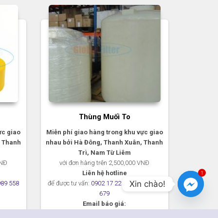
Thùng Muối To
ực giao
Miễn phí giao hàng trong khu vực giao
, Thanh
nhau bởi Hà Đông, Thanh Xuân, Thanh
Trì, Nam Từ Liêm
VNĐ
với đơn hàng trên 2,500,000 VNĐ
Liên hệ hotline
1
Xin chào!
989 558
để được tư vấn:
0902 17 22 99
–
0989 558
679
Email báo giá:
congngheloc@gmail.com