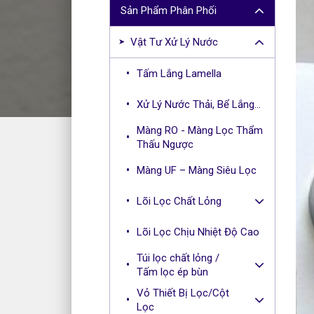
r
Sản Phẩm Phân Phối
c
h
Vật Tư Xử Lý Nước
f
o
Tấm Lắng Lamella
r
:
Xử Lý Nước Thải, Bể Lắng...
Màng RO - Màng Lọc Thẩm
Thấu Ngược
Màng UF – Màng Siêu Lọc
Lõi Lọc Chất Lỏng
Lõi Lọc Chịu Nhiệt Độ Cao
Túi lọc chất lỏng /
Tấm lọc ép bùn
Vỏ Thiết Bị Lọc/Cột
Lọc